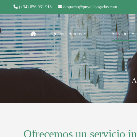
(+34) 856 031 918
despacho@puyolabogados.com
Quiénes Somos
Servicios
A
Ofrecemos un servicio in