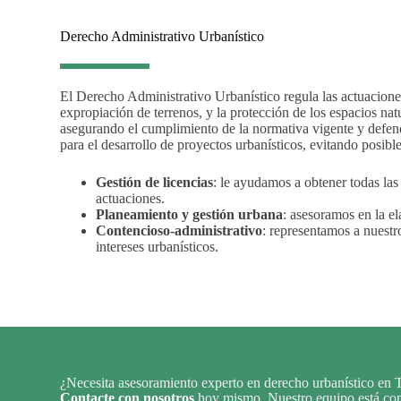
Derecho Administrativo Urbanístico
El Derecho Administrativo Urbanístico regula las actuaciones 
expropiación de terrenos, y la protección de los espacios na
asegurando el cumplimiento de la normativa vigente y defendi
para el desarrollo de proyectos urbanísticos, evitando posibl
Gestión de licencias
: le ayudamos a obtener todas las 
actuaciones.
Planeamiento y gestión urbana
: asesoramos en la el
Contencioso-administrativo
: representamos a nuestr
intereses urbanísticos.
¿Necesita asesoramiento experto en derecho urbanístico en T
Contacte con nosotros
hoy mismo. Nuestro equipo está comp