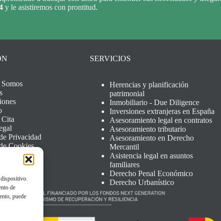
4
y le asistiremos con prontitud.
ÓN
SERVICIOS
s Somos
Herencias y planificación
s
patrimonial
iones
Inmobiliario - Due Diligence
o
Inversiones extranjeras en España
 Cita
Asesoramiento legal en contratos
egal
Asesoramiento tributario
 de Privacidad
Asesoramiento en Derecho
 de Cookies
Mercantil
Asistencia legal en asuntos
familiares
Derecho Penal Económico
dispositivo.
Derecho Urbanístico
ento de
iento, puede