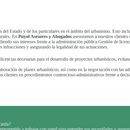
del Estado y de los particulares en el ámbito del urbanismo. Esto incluy
turales. En
Puyol Asesores y Abogados
asesoramos a nuestros clientes 
endo sus intereses frente a la administración pública.Gestión de licenci
es infracciones y asegurando la legalidad de tus actuaciones.
licencias necesarias para el desarrollo de proyectos urbanísticos, evita
aboración de planes urbanísticos, así como en la negociación con las ad
os clientes en procedimientos contencioso-administrativos frente a decis
arifa?
rometido a trabajar con usted para entender sus necesidades y asegura