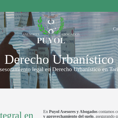
Co
Derecho Urbanístico
sesoramiento legal en Derecho Urbanístico en Tari
En
Puyol Asesores y Abogados
contamos co
tegral en
y aprovechamiento del suelo
, asegurando qu